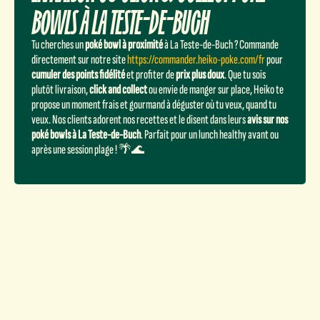
BOWLS À LA TESTE-DE-BUCH
Tu cherches un
poké bowl à proximité
à La Teste-de-Buch ? Commande
directement sur notre site
https://commander.heiko-poke.com/fr
pour
cumuler des points fidélité
et profiter de
prix plus doux
. Que tu sois
plutôt livraison,
click and collect
ou envie de manger sur place, Heiko te
propose un moment frais et gourmand à déguster où tu veux, quand tu
veux. Nos clients adorent nos recettes et le disent dans leurs
avis sur nos
poké bowls à La Teste-de-Buch
. Parfait pour un lunch healthy avant ou
après une session plage ! 🌴🌊