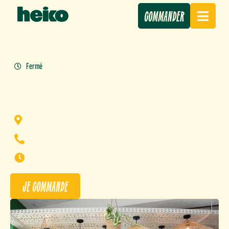
COMMANDER
Fermé
HEIKO À LA TESTE DE BUCH
12 Av. de Verdun 4, 33260 La Teste-de-Buch
05 57 52 23 29
Lundi - Dimanche : 10h00-22h00
JE COMMANDE
OBTENIR L'ITINÉRAIRE