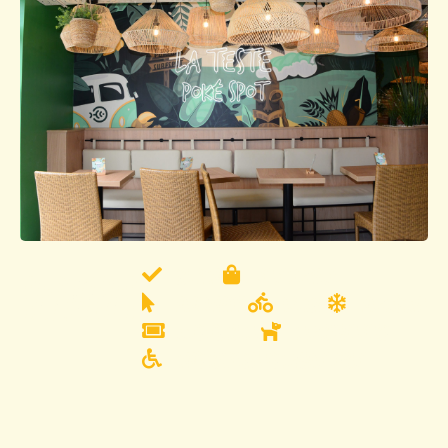
SERVICES
SUR PLACE
VENTE À EMPORTER
CLICK & COLLECT
LIVRAISON
CLIMATISATION
TITRES RESTAURANT
ANIMAUX BIENVENUS
ACCÈS AUX PERSONNES À MOBILITÉ RÉDUITE