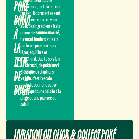
POKÉ
meilleur de la cuisine
hawaïenne, juste à côté de
l’océan. Nos recettes sont
BOWL
préparées sous tes yeux
avec des ingrédients frais
À
comme le
saumon mariné
,
l’
avocat fondant
et le riz
LA
parfumé, pour un repas
léger, équilibré et
TESTE
gourmand. Que tu sois fan
de
chirashi
, de
poké bowl
DE
classique
ou d’options
veggie
, c’est l’escale
BUCH
parfaite pour une pause
saine après une balade à la
plage ou une journée au
soleil.
LIVRAISON OU CLICK & COLLECT POKÉ