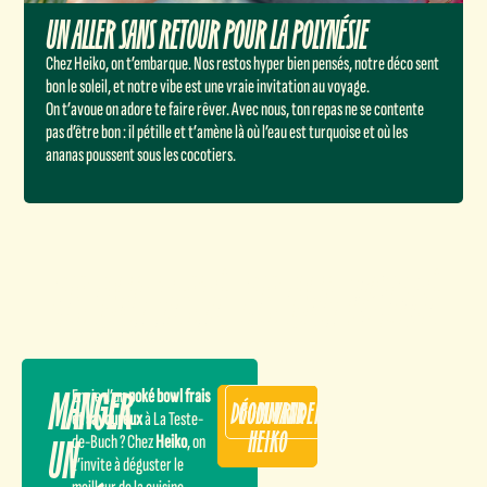
UN ALLER SANS RETOUR POUR LA POLYNÉSIE
Chez Heiko, on t’embarque. Nos restos hyper bien pensés, notre déco sent
bon le soleil, et notre vibe est une vraie invitation au voyage.
On t’avoue on adore te faire rêver. Avec nous, ton repas ne se contente
pas d’être bon : il pétille et t’amène là où l’eau est turquoise et où les
ananas poussent sous les cocotiers.
ILS ONT TESTÉ, ILS ONT VALIDÉ
MANGER
Envie d’un
poké bowl frais
DÉCOUVRIR
COMMANDER
et savoureux
à La Teste-
HEIKO
UN
de-Buch ? Chez
Heiko
, on
t’invite à déguster le