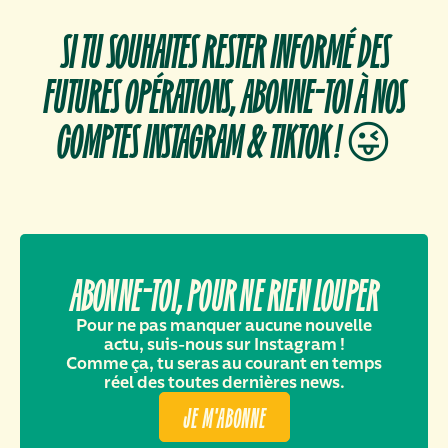
SI TU SOUHAITES RESTER INFORMÉ DES
FUTURES OPÉRATIONS, ABONNE-TOI À NOS
COMPTES INSTAGRAM & TIKTOK ! 😜
ABONNE-TOI, POUR NE RIEN LOUPER
Pour ne pas manquer aucune nouvelle
actu, suis-nous sur Instagram !
Comme ça, tu seras au courant en temps
réel des toutes dernières news.
JE M'ABONNE