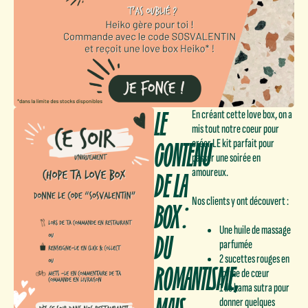
LE
En créant cette love box, on a
mis tout notre coeur pour
CONTENU
créer LE kit parfait pour
passer une soirée en
DE LA
amoureux.
Nos clients y ont découvert :
BOX :
Une huile de massage
DU
parfumée
2 sucettes rouges en
ROMANTISME,
forme de cœur
1 dé kama sutra pour
donner quelques